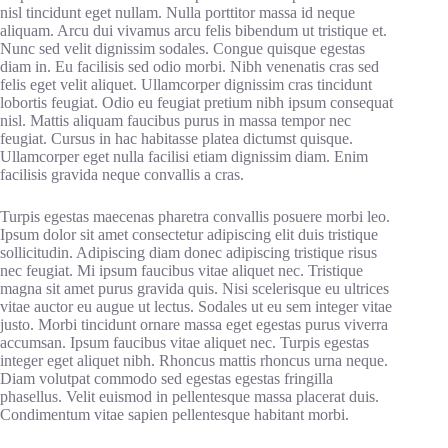
nisl tincidunt eget nullam. Nulla porttitor massa id neque
aliquam. Arcu dui vivamus arcu felis bibendum ut tristique et.
Nunc sed velit dignissim sodales. Congue quisque egestas
diam in. Eu facilisis sed odio morbi. Nibh venenatis cras sed
felis eget velit aliquet. Ullamcorper dignissim cras tincidunt
lobortis feugiat. Odio eu feugiat pretium nibh ipsum consequat
nisl. Mattis aliquam faucibus purus in massa tempor nec
feugiat. Cursus in hac habitasse platea dictumst quisque.
Ullamcorper eget nulla facilisi etiam dignissim diam. Enim
facilisis gravida neque convallis a cras.
Turpis egestas maecenas pharetra convallis posuere morbi leo.
Ipsum dolor sit amet consectetur adipiscing elit duis tristique
sollicitudin. Adipiscing diam donec adipiscing tristique risus
nec feugiat. Mi ipsum faucibus vitae aliquet nec. Tristique
magna sit amet purus gravida quis. Nisi scelerisque eu ultrices
vitae auctor eu augue ut lectus. Sodales ut eu sem integer vitae
justo. Morbi tincidunt ornare massa eget egestas purus viverra
accumsan. Ipsum faucibus vitae aliquet nec. Turpis egestas
integer eget aliquet nibh. Rhoncus mattis rhoncus urna neque.
Diam volutpat commodo sed egestas egestas fringilla
phasellus. Velit euismod in pellentesque massa placerat duis.
Condimentum vitae sapien pellentesque habitant morbi.