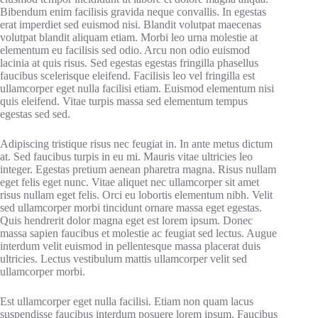
Bibendum enim facilisis gravida neque convallis. In egestas
erat imperdiet sed euismod nisi. Blandit volutpat maecenas
volutpat blandit aliquam etiam. Morbi leo urna molestie at
elementum eu facilisis sed odio. Arcu non odio euismod
lacinia at quis risus. Sed egestas egestas fringilla phasellus
faucibus scelerisque eleifend. Facilisis leo vel fringilla est
ullamcorper eget nulla facilisi etiam. Euismod elementum nisi
quis eleifend. Vitae turpis massa sed elementum tempus
egestas sed sed.
Adipiscing tristique risus nec feugiat in. In ante metus dictum
at. Sed faucibus turpis in eu mi. Mauris vitae ultricies leo
integer. Egestas pretium aenean pharetra magna. Risus nullam
eget felis eget nunc. Vitae aliquet nec ullamcorper sit amet
risus nullam eget felis. Orci eu lobortis elementum nibh. Velit
sed ullamcorper morbi tincidunt ornare massa eget egestas.
Quis hendrerit dolor magna eget est lorem ipsum. Donec
massa sapien faucibus et molestie ac feugiat sed lectus. Augue
interdum velit euismod in pellentesque massa placerat duis
ultricies. Lectus vestibulum mattis ullamcorper velit sed
ullamcorper morbi.
Est ullamcorper eget nulla facilisi. Etiam non quam lacus
suspendisse faucibus interdum posuere lorem ipsum. Faucibus